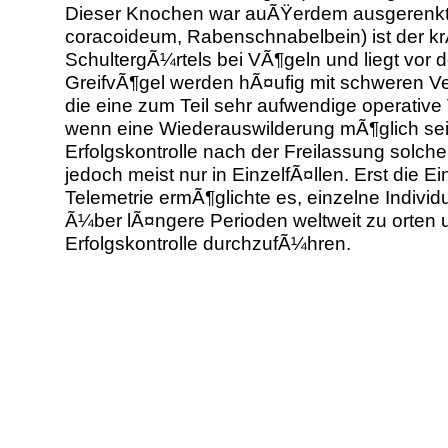
Dieser Knochen war auÃŸerdem ausgerenkt
coracoideum, Rabenschnabelbein) ist der k
SchultergÃ¼rtels bei VÃ¶geln und liegt vor 
GreifvÃ¶gel werden hÃ¤ufig mit schweren V
die eine zum Teil sehr aufwendige operative
wenn eine Wiederauswilderung mÃ¶glich sein
Erfolgskontrolle nach der Freilassung solcher
jedoch meist nur in EinzelfÃ¤llen. Erst die E
Telemetrie ermÃ¶glichte es, einzelne Indivi
Ã¼ber lÃ¤ngere Perioden weltweit zu orten 
Erfolgskontrolle durchzufÃ¼hren.