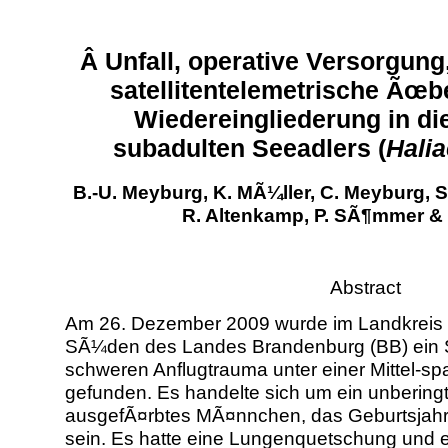
Â Unfall, operative Versorgung
satellitentelemetrische Ãœ
Wiedereingliederung in di
subadulten Seeadlers (
Halia
B.-U. Meyburg, K. MÃ¼ller, C. Meyburg, S
R. Altenkamp, P. SÃ¶mmer & 
Abstract
Am 26. Dezember 2009 wurde im Landkreis E
SÃ¼den des Landes Brandenburg (BB) ein S
schweren Anflugtrauma unter einer Mittel-s
gefunden. Es handelte sich um ein unberingt
ausgefÃ¤rbtes MÃ¤nnchen, das Geburtsjah
sein. Es hatte eine Lungenquetschung und ei