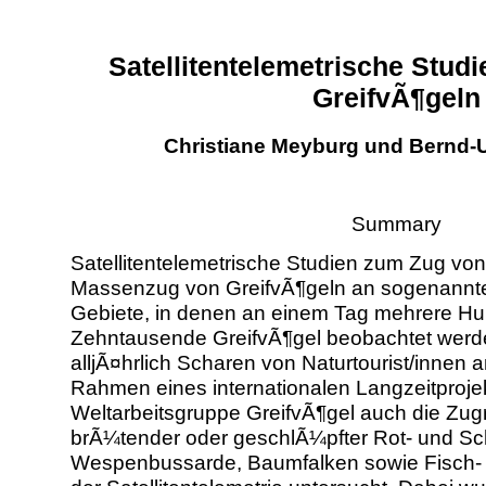
Satellitentelemetrische Stud
GreifvÃ¶geln
Christiane Meyburg und Bernd-
Summary
Satellitentelemetrische Studien zum Zug vo
Massenzug von GreifvÃ¶geln an sogenannt
Gebiete, in denen an einem Tag mehrere Hun
Zehntausende GreifvÃ¶gel beobachtet werde
alljÃ¤hrlich Scharen von Naturtourist/innen 
Rahmen eines internationalen Langzeitproje
Weltarbeitsgruppe GreifvÃ¶gel auch die Zug
brÃ¼tender oder geschlÃ¼pfter Rot- und Sc
Wespenbussarde, Baumfalken sowie Fisch- u